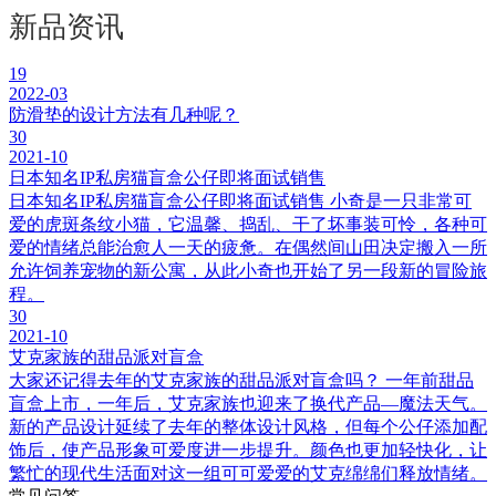
新品资讯
19
2022-03
防滑垫的设计方法有几种呢？
30
2021-10
日本知名IP私房猫盲盒公仔即将面试销售
日本知名IP私房猫盲盒公仔即将面试销售 小奇是一只非常可
爱的虎斑条纹小猫，它温馨、捣乱、干了坏事装可怜，各种可
爱的情绪总能治愈人一天的疲惫。在偶然间山田决定搬入一所
允许饲养宠物的新公寓，从此小奇也开始了另一段新的冒险旅
程。
30
2021-10
艾克家族的甜品派对盲盒
大家还记得去年的艾克家族的甜品派对盲盒吗？ 一年前甜品
盲盒上市，一年后，艾克家族也迎来了换代产品—魔法天气。
新的产品设计延续了去年的整体设计风格，但每个公仔添加配
饰后，使产品形象可爱度进一步提升。颜色也更加轻快化，让
繁忙的现代生活面对这一组可可爱爱的艾克绵绵们释放情绪。