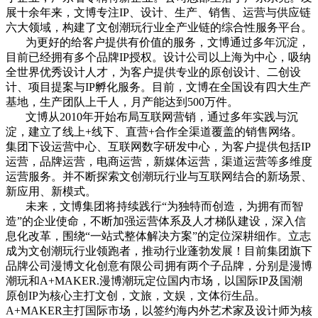
展十余年来，文博专注IP、设计、生产、销售、运营与供应链
六大领域，构建了文创潮玩行业全产业链的综合性服务平台。
为更好的给客户提供有价值的服务，文博通过多年沉淀，
目前已经拥有多个品牌IP授权。设计公司以上海为中心，吸纳
全世界优秀设计人才，为客户提供专业的原创设计、二创设
计、项目提案与IP孵化服务。目前，文博在全国设有四大生产
基地，生产团队上千人，月产能达到500万件。
文博从2010年开始布局互联网营销，通过多年实践与沉
淀，建立了线上+线下、直营+合作全渠道覆盖的销售网络。
集团下设运营中心、互联网数字研发中心，为客户提供包括IP
运营，品牌运营，电商运营，新媒体运营，渠道运营等多维度
运营服务。并不断探索文创潮玩行业与互联网结合的新场景、
新应用、新模式。
未来，文博集团将持续践行“为独特而创造，为拥有而智
造”的企业使命，不断加强运营体系及人才梯队建设，深入信
息化改革，围绕“一站式整体解决方案”的定位深耕细作。立志
成为文创潮玩行业领跑者，推动行业蓬勃发展！目前集团旗下
品牌公司漫博文化创意有限公司拥有两个子品牌，分别是漫博
潮玩和A+MAKER.漫博潮玩定位国内市场，以国际IP及国潮
原创IP为核心主打文创，文旅，文娱，文体衍生品。
A+MAKER主打国际市场，以签约海内外艺术家及设计师为核