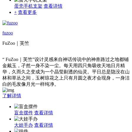
蛋壳手机支架
查看详情
+
查看更多
fuzoo
FuZoo｜芙竺
“ FuZoo｜芙竺”设计灵感来自神话传说中的神兽路过之地都铺
金戴玉，孑然一身不染一尘。每天用四只角吸收天地日月精
华，久而久之变成为一个晶莹剔透的仙灵。平日总是隐没在山
林和草丛之间，玉树琼花之上只有月圆之夜才会现身，一身洁
白的毛发像月光一样纯净。
了解详情
盲盒摆件
查看详情
大娃手办
查看详情