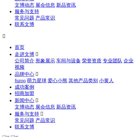
文博动态
展会信息
新品资讯
服务与支持
常见问题
产品常识
联系文博

首页
走进文博

公司简介
形象展示
车间与设备
荣誉资质
专业团队
企业
视频
品牌中心

fuzoo
萌力星球
爱心小熊
其他产品类别
小黄人
成功案例
招商加盟
新闻中心

文博动态
展会信息
新品资讯
服务与支持

常见问题
产品常识
联系文博